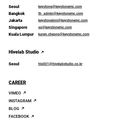
Seoul
keystone@keystonemc.com
Bangkok
th_admin@keystonemc.com
Jakarta
keystoneinni@keystonemc.com
Singapore
sg@keystonemc.com
Kuala Lumpur
karen.cheong@keystonemc.com
Hivelab Studio
Seoul
hls001@hivelabstudio.co.kr
CAREER
VIMEO
INSTAGRAM
BLOG
FACEBOOK