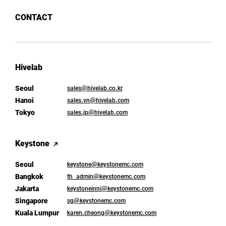
CONTACT
Hivelab
Seoul
sales@hivelab.co.kr
Hanoi
sales.vn@hivelab.com
Tokyo
sales.jp@hivelab.com
Keystone
Seoul
keystone@keystonemc.com
Bangkok
th_admin@keystonemc.com
Jakarta
keystoneinni@keystonemc.com
Singapore
sg@keystonemc.com
Kuala Lumpur
karen.cheong@keystonemc.com