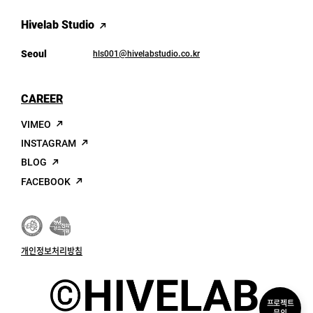
Hivelab Studio
Seoul
hls001@hivelabstudio.co.kr
CAREER
VIMEO
INSTAGRAM
BLOG
FACEBOOK
가
청
족
년
친
친
개인정보처리방침
화
화
인
강
증
소
HIVELAB
기
기
프로젝트
업
업
문의