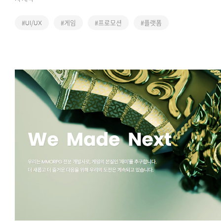
#UI/UX
#게임
#프로모션
#플랫폼