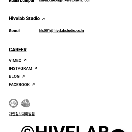
Kuala Lumpur
karen.cheong@keystonemc.com
Hivelab Studio
Seoul
hls001@hivelabstudio.co.kr
CAREER
VIMEO
INSTAGRAM
BLOG
FACEBOOK
가
청
족
년
친
친
개인정보처리방침
화
화
인
강
증
소
HIVELAB