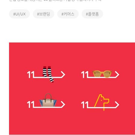
#UI/UX
#브랜딩
#커머스
#플랫폼